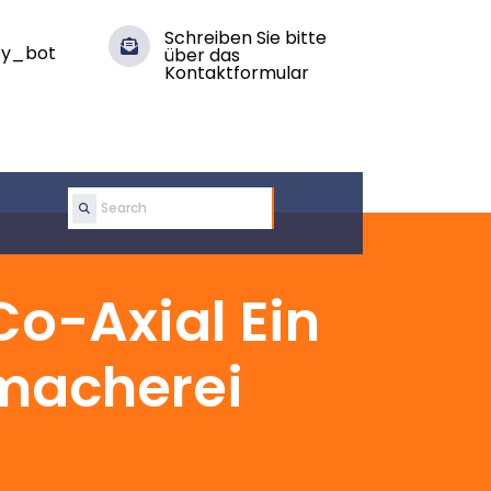
Schreiben Sie bitte
y_bot
über das
Kontaktformular
Search
for:
o-Axial Ein
macherei