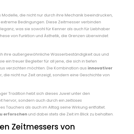
Modelle, die nicht nur durch ihre Mechanik beeindrucken,
n extreme Bedingungen. Diese Zeitmesser verbinden
Eleganz, was sie sowohl für Kenner als auch für Liebhaber
nthese von Funktion und Ästhetik, die Grenzen überwindet
durch ihre außergewöhnliche Wasserbeständigkeit aus und
 ein treuer Begleiter für all jene, die sich in tiefen
xus verzichten möchten. Die Kombination aus
innovativer
r, die nicht nur Zeit anzeigt, sondern eine Geschichte von
ger Tradition hebt sich dieses Juwel unter den
it hervor, sondern auch durch ein
zeitloses
s Tauchers als auch im Alltag seine Wirkung entfaltet.
u erforschen
und dabei stets die Zeit im Blick zu behalten.
en Zeitmessers von